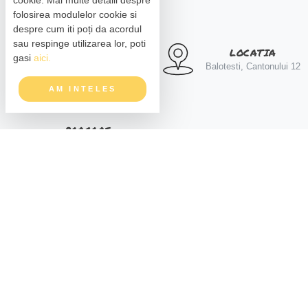
folosirea modulelor cookie si
despre cum iti poți da acordul
sau respinge utilizarea lor, poti
PROGRAM
LOCATIA
gasi
aici.
Zilnic, de la 10 pana la
Balotesti, Cantonului 12
apusul soareului
AM INTELES
PARCARE
1000+ locuri de parcare,
5lei/ora (primele 15 minute
CONTACT
gratuit). EV charge point: 10
info@edenland.ro
Type 2, 11 kW