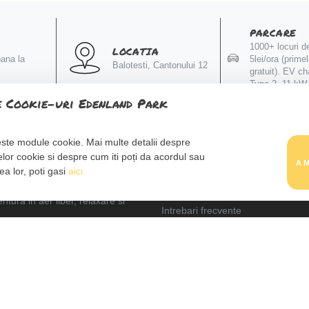
PARCARE
1000+ locuri d
LOCATIA
pana la
5lei/ora (prime
Balotesti, Cantonului 12
gratuit). EV ch
Type 2, 11 kW
e Cookie-uri Edenland Park
este module cookie. Mai multe detalii despre
SUPORT CLIENTI
lor cookie si despre cum iti poți da acordul sau
A
Despre noi
ea lor, poti gasi
aici.
Politica de confidentialitate
Termeni si conditii
tura in aer liber, relaxare si
Intrebari frecvente
Regulamente
Contact
ANPC