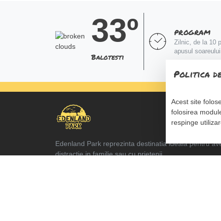
33º
PROGRAM
Zilnic, de la 10 
apusul soareului
Balotesti
Politica d
Acest site folos
folosirea module
respinge utilizar
Edenland Park reprezinta destinatia ideala pentru aven
distractie in familie sau cu prietenii.