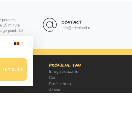
e parcare,
CONTACT
le 15 minute
info@edenland.ro
arge point: 10
PROFILUL TAU
M INTELES
Inregistreaza-te
Cos
Profilul meu
Acasa